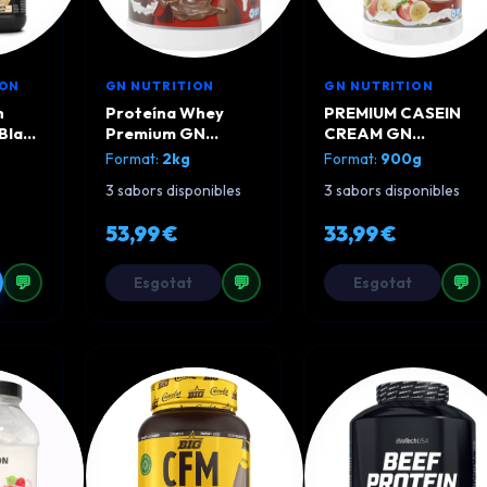
ION
GN NUTRITION
GN NUTRITION
n
Proteína Whey
PREMIUM CASEIN
Black
Premium GN
CREAM GN
Nutrition 2KG
NUTRITION 900G
Format:
2kg
Format:
900g
3 sabors disponibles
3 sabors disponibles
53,99 €
33,99 €
💬
💬
💬
Esgotat
Esgotat