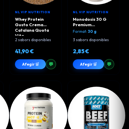
NL VIP NUTRITION
NL VIP NUTRITION
Whey Protein
Monodosis 30 G
Gusto Crema
Premium
Catalana Quota
HydroBeef GN
Format:
30 g
Vita
2 sabors disponibles
3 sabors disponibles
41,90 €
2,85 €
💬
💬
Afegir 🛒
Afegir 🛒