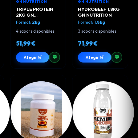
GN NUTRITION
GN NUTRITION
TRIPLE PROTEIN
HYDROBEEF 1,8KG
2KG GN
GN NUTRITION
NUTRITION
Format:
2kg
Format:
1,8kg
4 sabors disponibles
3 sabors disponibles
51,99 €
71,99 €
💬
💬
Afegir 🛒
Afegir 🛒