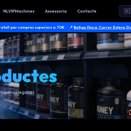
NLVIPMachines
Assessoria
Contacte
atuït per compres superiors a 70€
· 📍
Botiga física: Carrer Esteve D
oductes
ra per categoria i