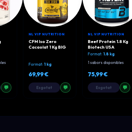
NL VIP NUTRITION
NL VIP NUTRITION
g
CFM Iso Zero
Beef Protein 1.8 Kg
Cacaolat 1 Kg BIG
Biotech USA
Format:
1.8 kg
bles
1 sabors disponibles
Format:
1 kg
69,99 €
75,99 €
💬
💬
💬
Esgotat
Esgotat