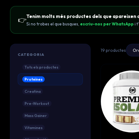
Tenim molts més productes dels que apareixen 
👉
Si no trobes el que busques,
escriu-nos per WhatsApp
i 
19 productes
CATEGORIA
Tots els productes
Proteïnes
Creatina
Pre-Workout
Mass Gainer
Vitamines