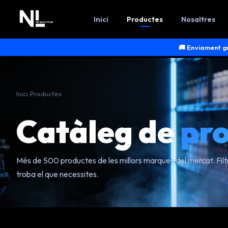
Inici
Productes
Nosaltres
🚚
Enviament gr
Inici
›
Productes
Catàleg de
pr
Més de 500 productes de les millors marques del mercat. Filt
troba el que necessites.