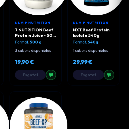
NL VIP NUTRITION
NL VIP NUTRITION
7 NUTRITION Beef
NXT Beef Protein
Protein Juice - 500
Isolate 540g
g
Format:
500 g
Format:
540g
3 sabors disponibles
1 sabors disponibles
19,90 €
29,99 €
💬
💬
Esgotat
Esgotat