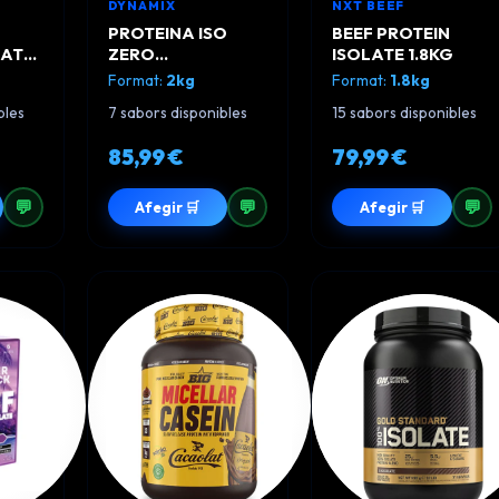
DYNAMIX
NXT BEEF
PROTEINA ISO
BEEF PROTEIN
LATE
ZERO
ISOLATE 1.8KG
N
PROFESSIONAL
Format:
2kg
Format:
1.8kg
DYNAMIX 2KG
bles
7 sabors disponibles
15 sabors disponibles
85,99 €
79,99 €
💬
💬
💬
Afegir 🛒
Afegir 🛒