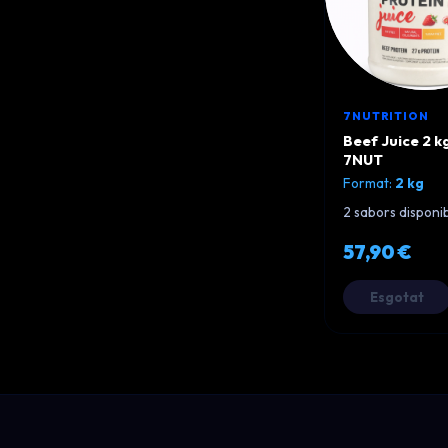
7NUTRITION
Beef Juice 2 k
7NUT
Format:
2 kg
2 sabors disponi
57,90 €
Esgotat