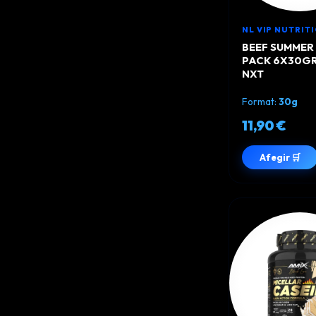
NL VIP NUTRIT
BEEF SUMMER 
PACK 6X30GR
NXT
Format:
30g
11,90 €
Afegir 🛒