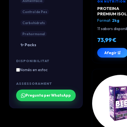
Alimentació
GN NUTRITION
PROTEINA
Control de Pes
PREMIUM ISO
GN NUTRITIO
Format:
2kg
Carbohidrats
2KG
11 sabors disponi
Prehormonal
73,99 €
✨ Packs
Afegir 🛒
DISPONIBILITAT
Només en estoc
ASSESSORAMENT
Pregunta per WhatsApp