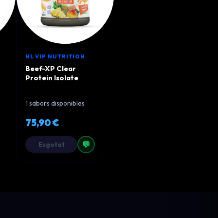
NL VIP NUTRITION
Beef-XP Clear
Protein Isolate
1 sabors disponibles
75,90 €
💬
Esgotat