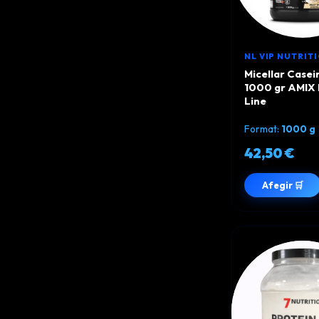
NL VIP NUTRIT
Micellar Casei
1000 gr AMIX 
Line
Format:
1000 g
42,50 €
Afegir 🛒